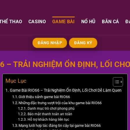
THỂ THAO
CASINO
GAME BÀI
NỔ HŨ
BẮN CÁ
Đ
ĐĂNG NHẬP
ĐĂNG KÝ
6 – TRẢI NGHIỆM ỔN ĐỊNH, LỐI CH
Mục Lục
Game Bài RIO66 – Trải Nghiệm Ổn Định, Lối Chơi Dễ Làm Quen
Giới thiệu sảnh game bài RIO66
Những đặc trưng vượt trội của khu game bài RIO66
Danh mục trò chơi phong phú
Bảo mật thanh toán an toàn
Hỗ trợ khách hàng liên tục
Mạng lưới hợp tác đáng tin cậy tại game bài RIO66