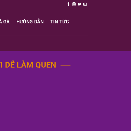
Á GÀ
HƯỚNG DẪN
TIN TỨC
ƠI DỄ LÀM QUEN