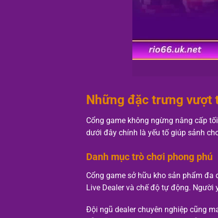
Những đặc trưng vượt 
Cổng game không ngừng nâng cấp tối ư
dưới đây chính là yếu tố giúp sảnh chơi
Danh mục trò chơi phong phú
Cổng game sở hữu kho sản phẩm đa dạn
Live Dealer và chế độ tự động. Người y
Đội ngũ dealer chuyên nghiệp cũng ma