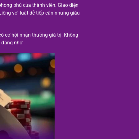
phong phú của thành viên. Giao diện
Liêng với luật dễ tiếp cận nhưng giàu
 có cơ hội nhận thưởng giá trị. Không
n đáng nhớ.