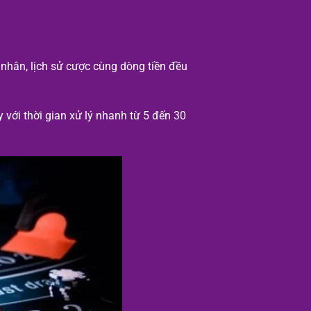
á nhân, lịch sử cược cùng dòng tiền đều
với thời gian xử lý nhanh từ 5 đến 30