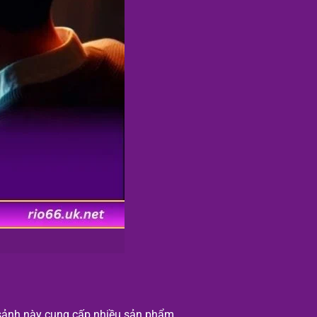
, sảnh này cung cấp nhiều sản phẩm