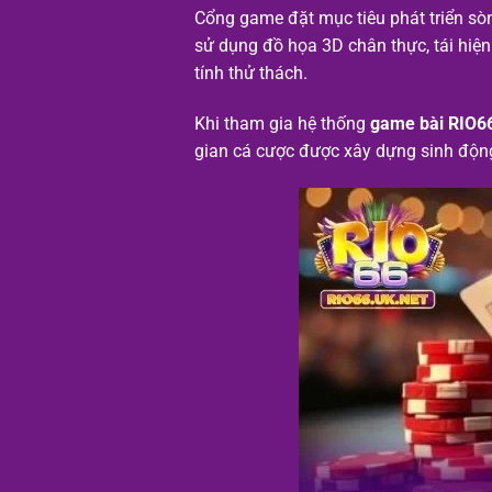
Cổng game đặt mục tiêu phát triển sòn
sử dụng đồ họa 3D chân thực, tái hiện 
tính thử thách.
Khi tham gia hệ thống
game bài RIO6
gian cá cược được xây dựng sinh động