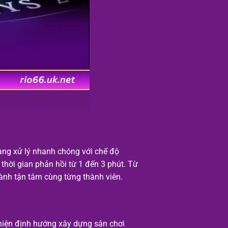
ng xử lý nhanh chóng với chế độ
 thời gian phản hồi từ 1 đến 3 phút. Từ
 hành tận tâm cùng từng thành viên.
 hiện định hướng xây dựng sân chơi