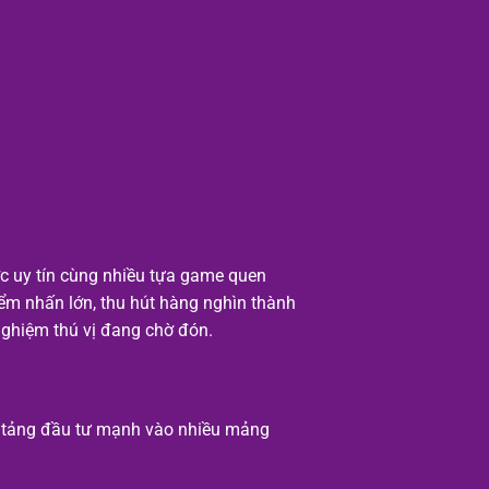
ợc uy tín cùng nhiều tựa game quen
iểm nhấn lớn, thu hút hàng nghìn thành
nghiệm thú vị đang chờ đón.
ền tảng đầu tư mạnh vào nhiều mảng