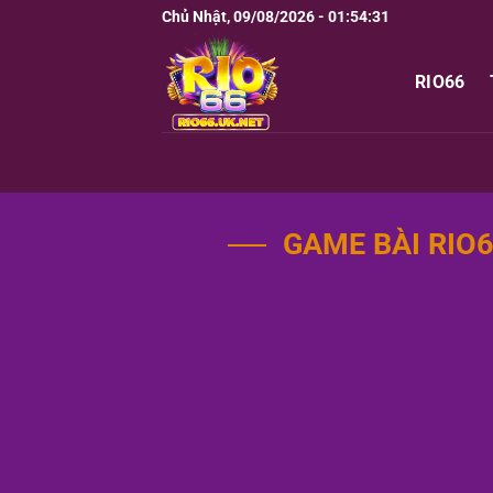
Bỏ
Chủ Nhật, 09/08/2026 - 01:54:33
qua
nội
RIO66
dung
GAME BÀI RIO6